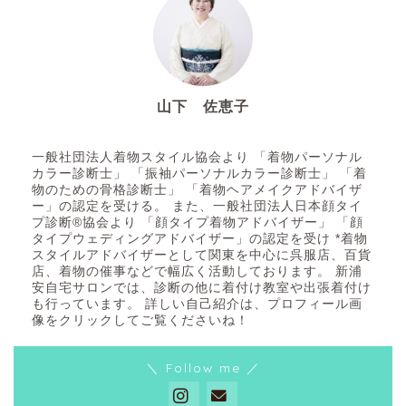
山下 佐恵子
着付け師・着付講師 着物スタイルアドバイザー
似合うを知る
一般社団法人着物スタイル協会より 「着物パーソナル
カラー診断士」 「振袖パーソナルカラー診断士」 「着
物のための骨格診断士」 「着物ヘアメイクアドバイザ
似合う着物が知りた
ー」の認定を受ける。 また、一般社団法人日本顔タイ
い・・・【顔タイプ診断と
プ診断®協会より 「顔タイプ着物アドバイザー」 「顔
パーソナルカラー診断】
タイプウェディングアドバイザー」の認定を受け *着物
スタイルアドバイザーとして関東を中心に呉服店、百貨
店、着物の催事などで幅広く活動しております。 新浦
安自宅サロンでは、診断の他に着付け教室や出張着付け
似合う振袖が知りた
も行っています。 詳しい自己紹介は、プロフィール画
い・・・【顔タイプ診断と
像をクリックしてご覧くださいね！
パーソナルカラー診断】
＼ Follow me ／
お悩み解決