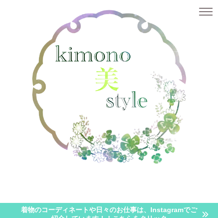
似合うを知る
似合う着物が知りたい・・・【顔タイプ診断とパーソナルカラー診断】
似合
着物のコーディネートや日々のお仕事は、Instagramでご