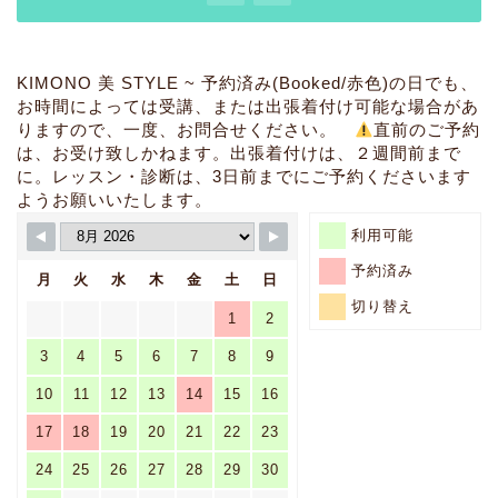
着姿のお悩みは・・・【骨
格診断と補整・着付けアド
バイス】
KIMONO 美 STYLE ~ 予約済み(Booked/赤色)の日でも、
お時間によっては受講、または出張着付け可能な場合があ
りますので、一度、お問合せください。
直前のご予約
その他のお悩みは・・・
は、お受け致しかねます。出張着付けは、２週間前まで
【箪笥整理・コーディネー
に。レッスン・診断は、3日前までにご予約くださいます
ト相談など】
ようお願いいたします。
利用可能
出張着付け・・・【簡単
なヘアセットいたしま
予約済み
月
火
水
木
金
土
日
す・車いす着付け・ドレ
ス着付けもできます】
切り替え
1
2
3
4
5
6
7
8
9
グループレッスン・・・
【お友達と一緒に楽しく
10
11
12
13
14
15
16
グループ診断や着付けグ
ループレッスンを受けた
17
18
19
20
21
22
23
い方】また、呉服店さま
24
25
26
27
28
29
30
催事や着付け教室様のイ