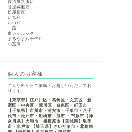
佐沼屋呉服店
谷屋呉服店
松屋銀座
いち利
いつ和
一蔵
東レシルック
まるやま八千代店
小室庵
個人のお客様
こんな所からご依頼・お越しいただいてお
ります。
【東京都】江戸川区・葛飾区・文京区・新
宿区・中央区・荒川区・台東区・町田市
【千葉県】市川市・浦安市・千葉市・八千
代市・松戸市・船橋市・旭市 ・市原市【神
奈川県】大和市・相模原市【茨城県】取手
市・水戸市 【埼玉県】さいたま市・北葛飾
郡 【愛知県】名古屋市・刈谷市