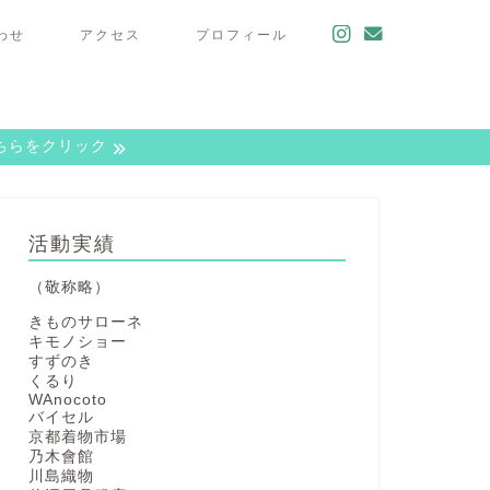
わせ
アクセス
プロフィール
こちらをクリック
活動実績
（敬称略）
きものサローネ
キモノショー
すずのき
くるり
WAnocoto
バイセル
京都着物市場
乃木會館
川島織物