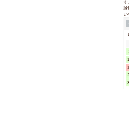
す
診
い