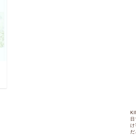
日
K
日
け