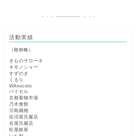
活動実績
（敬称略）
きものサローネ
キモノショー
すずのき
くるり
WAnocoto
バイセル
京都着物市場
乃木會館
川島織物
佐沼屋呉服店
谷屋呉服店
松屋銀座
いち利