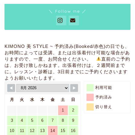
＼ Follow me ／
お悩み解決
着姿のお悩みは・・・【骨
格診断と補整・着付けアド
バイス】
KIMONO 美 STYLE ~ 予約済み(Booked/赤色)の日でも、
お時間によっては受講、または出張着付け可能な場合があ
りますので、一度、お問合せください。
直前のご予約
その他のお悩みは・・・
は、お受け致しかねます。出張着付けは、２週間前まで
【箪笥整理・コーディネー
に。レッスン・診断は、3日前までにご予約くださいます
ト相談など】
ようお願いいたします。
利用可能
出張着付け・・・【簡単
なヘアセットいたしま
予約済み
月
火
水
木
金
土
日
す・車いす着付け・ドレ
ス着付けもできます】
切り替え
1
2
3
4
5
6
7
8
9
グループレッスン・・・
【お友達と一緒に楽しく
10
11
12
13
14
15
16