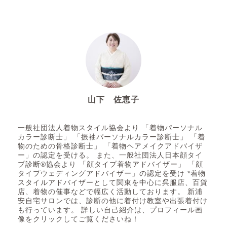
山下 佐恵子
着付け師・着付講師 着物スタイルアドバイザー
似合うを知る
一般社団法人着物スタイル協会より 「着物パーソナル
カラー診断士」 「振袖パーソナルカラー診断士」 「着
物のための骨格診断士」 「着物ヘアメイクアドバイザ
似合う着物が知りた
ー」の認定を受ける。 また、一般社団法人日本顔タイ
い・・・【顔タイプ診断と
プ診断®協会より 「顔タイプ着物アドバイザー」 「顔
パーソナルカラー診断】
タイプウェディングアドバイザー」の認定を受け *着物
スタイルアドバイザーとして関東を中心に呉服店、百貨
店、着物の催事などで幅広く活動しております。 新浦
安自宅サロンでは、診断の他に着付け教室や出張着付け
似合う振袖が知りた
も行っています。 詳しい自己紹介は、プロフィール画
い・・・【顔タイプ診断と
像をクリックしてご覧くださいね！
パーソナルカラー診断】