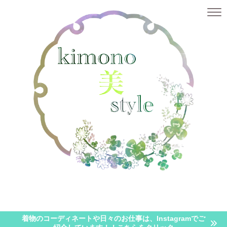
似合うを知る
似合う着物が知りたい・・・【顔タイプ診断とパーソナルカラー診断】
似合
着物のコーディネートや日々のお仕事は、Instagramでご