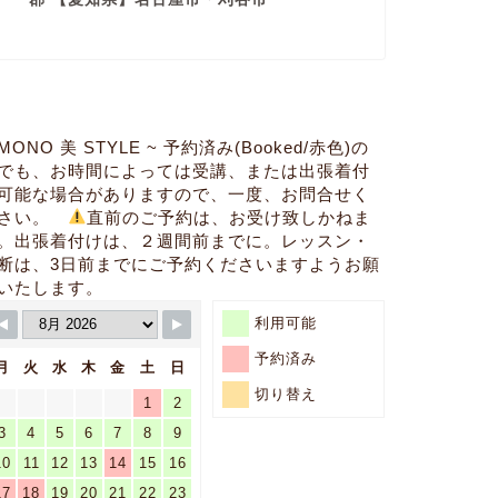
IMONO 美 STYLE ~ 予約済み(Booked/赤色)の
でも、お時間によっては受講、または出張着付
可能な場合がありますので、一度、お問合せく
ださい。
直前のご予約は、お受け致しかねま
。出張着付けは、２週間前までに。レッスン・
断は、3日前までにご予約くださいますようお願
いたします。
利用可能
予約済み
月
火
水
木
金
土
日
切り替え
1
2
3
4
5
6
7
8
9
10
11
12
13
14
15
16
17
18
19
20
21
22
23