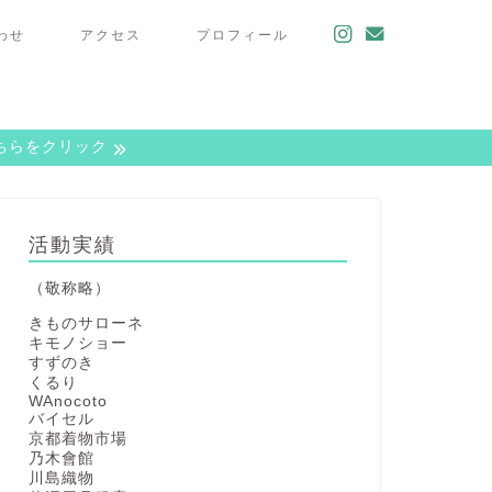
わせ
アクセス
プロフィール
こちらをクリック
活動実績
（敬称略）
きものサローネ
キモノショー
すずのき
くるり
WAnocoto
バイセル
京都着物市場
乃木會館
川島織物