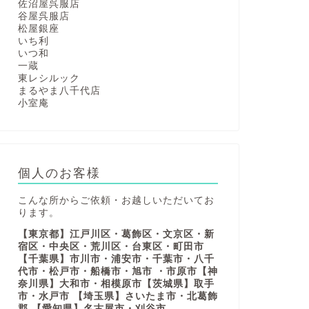
佐沼屋呉服店
谷屋呉服店
松屋銀座
いち利
いつ和
一蔵
東レシルック
まるやま八千代店
小室庵
個人のお客様
こんな所からご依頼・お越しいただいてお
ります。
【東京都】江戸川区・葛飾区・文京区・新
宿区・中央区・荒川区・台東区・町田市
【千葉県】市川市・浦安市・千葉市・八千
代市・松戸市・船橋市・旭市 ・市原市【神
奈川県】大和市・相模原市【茨城県】取手
市・水戸市 【埼玉県】さいたま市・北葛飾
郡 【愛知県】名古屋市・刈谷市