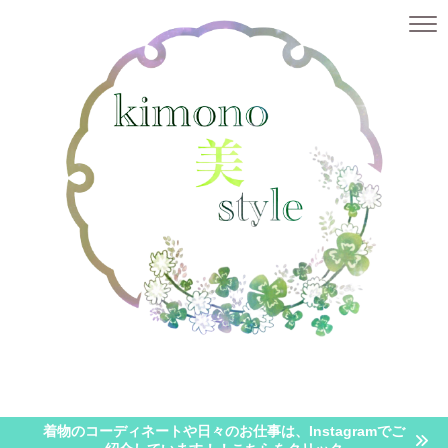
似合うを知る
似合う着物が知りたい・・・【顔タイプ診断とパーソナルカラー診断】
似合
着物のコーディネートや日々のお仕事は、Instagramでご