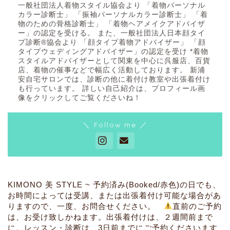
似合うを知る
一般社団法人着物スタイル協会より 「着物パーソナル
カラー診断士」 「振袖パーソナルカラー診断士」 「着
物のための骨格診断士」 「着物ヘアメイクアドバイザ
似合う着物が知りた
ー」の認定を受ける。 また、一般社団法人日本顔タイ
い・・・【顔タイプ診断と
プ診断®協会より 「顔タイプ着物アドバイザー」 「顔
パーソナルカラー診断】
タイプウェディングアドバイザー」の認定を受け *着物
スタイルアドバイザーとして関東を中心に呉服店、百貨
店、着物の催事などで幅広く活動しております。 新浦
安自宅サロンでは、診断の他に着付け教室や出張着付け
似合う振袖が知りた
も行っています。 詳しい自己紹介は、プロフィール画
い・・・【顔タイプ診断と
像をクリックしてご覧くださいね！
パーソナルカラー診断】
＼ Follow me ／
お悩み解決
着姿のお悩みは・・・【骨
格診断と補整・着付けアド
バイス】
KIMONO 美 STYLE ~ 予約済み(Booked/赤色)の日でも、
お時間によっては受講、または出張着付け可能な場合があ
りますので、一度、お問合せください。
直前のご予約
その他のお悩みは・・・
は、お受け致しかねます。出張着付けは、２週間前まで
【箪笥整理・コーディネー
に。レッスン・診断は、3日前までにご予約くださいます
ト相談など】