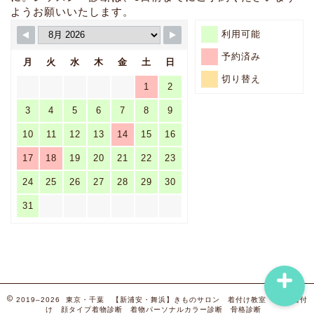
ようお願いいたします。
利用可能
出張着付け・・・【簡単
なヘアセットいたしま
予約済み
月
火
水
木
金
土
日
す・車いす着付け・ドレ
ス着付けもできます】
切り替え
1
2
3
4
5
6
7
8
9
グループレッスン・・・
【お友達と一緒に楽しく
10
11
12
13
14
15
16
グループ診断や着付けグ
17
18
19
20
21
22
23
ループレッスンを受けた
い方】また、呉服店さま
24
25
26
27
28
29
30
催事や着付け教室様のイ
ベントなどもこちらから
31
ご相談ください。
2019–2026 東京・千葉 【新浦安・舞浜】きものサロン 着付け教室 出張着付
け 顔タイプ着物診断 着物パーソナルカラー診断 骨格診断