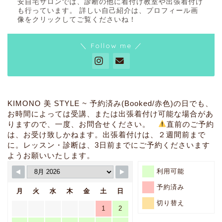
安自宅サロンでは、診断の他に着付け教室や出張着付け
似合う振袖が知りた
も行っています。 詳しい自己紹介は、プロフィール画
い・・・【顔タイプ診断と
像をクリックしてご覧くださいね！
パーソナルカラー診断】
＼ Follow me ／
お悩み解決
着姿のお悩みは・・・【骨
格診断と補整・着付けアド
バイス】
KIMONO 美 STYLE ~ 予約済み(Booked/赤色)の日でも、
お時間によっては受講、または出張着付け可能な場合があ
りますので、一度、お問合せください。
直前のご予約
その他のお悩みは・・・
は、お受け致しかねます。出張着付けは、２週間前まで
【箪笥整理・コーディネー
に。レッスン・診断は、3日前までにご予約くださいます
ト相談など】
ようお願いいたします。
利用可能
出張着付け・・・【簡単
なヘアセットいたしま
予約済み
月
火
水
木
金
土
日
す・車いす着付け・ドレ
ス着付けもできます】
切り替え
1
2