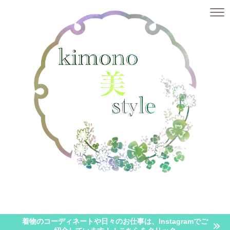
似合うを知る
似合う着物が知りたい・・・【顔タイプ診断とパーソナルカラー診断】
似合
着物のコーディネートや日々のお仕事は、Instagramでご